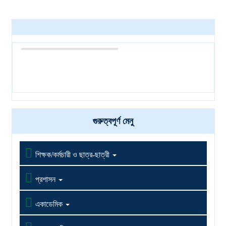
গুরুত্বপূর্ণ মেনু

শিক্ষক/কর্মচারী ও ছাত্র-ছাত্রী

প্রশাসন

একাডেমিক