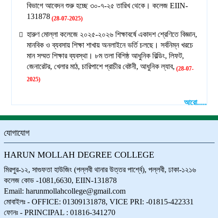
বিভাগে আবেদন শুরু হচ্ছে ৩০-৭-২৫ তারিখ থেকে। কলেজ EIIN-
131878
(28-07-2025)
হারুণ মোল্লা কলেজে ২০২৫-২০২৬ শিক্ষাবর্ষে একাদশ শ্রেণিতে বিজ্ঞান,
মানবিক ও ব্যবসায় শিক্ষা শাখায় অনলাইনে ভর্তি চলছে। সর্বনিম্ন খরচে
মান সম্মত শিক্ষার ব্যবস্থা। ৮ম তলা বিশিষ্ঠ আধুনিক বিল্ডিং, লিফট,
জেনারেটর, খেলার মাঠ, চারিপাশে প্রাচীর বেষ্টনী, আধুনিক ল্যাব,
(28-07-
2025)
আরো.....
যোগাযোগ
HARUN MOLLAH DEGREE COLLEGE
মিরপুর-১২, সাগুফতা হাউজিং (পল্লবী থানার উত্তর পার্শ্বে), পল্লবী, ঢাকা-১২১৬
কলেজ কোড -1081,6630, EIIN-131878
Email: harunmollahcollege@gmail.com
মোবাইলঃ - OFFICE: 01309131878, VICE PRI: -01815-422331
ফোনঃ - PRINCIPAL : 01816-341270