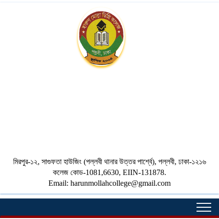
HARUN MOLLAH
DEGREE
COLLEGE
মিরপুর-১২, সাগুফতা হাউজিং (পল্লবী থানার উত্তর পার্শ্বে), পল্লবী, ঢাকা-১২১৬
কলেজ কোড-1081,6630, EIIN-131878.
Email: harunmollahcollege@gmail.com
Togg
navi