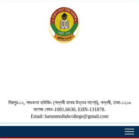
HARUN MOLLAH
DEGREE
COLLEGE
মিরপুর-১২, সাগুফতা হাউজিং (পল্লবী থানার উত্তর পার্শ্বে), পল্লবী, ঢাকা-১২১৬
কলেজ কোড-1081,6630, EIIN-131878.
Email: harunmollahcollege@gmail.com
Togg
navi