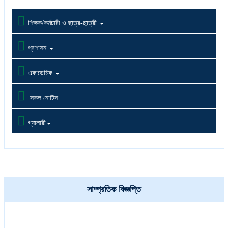

শিক্ষক/কর্মচারী ও ছাত্র-ছাত্রী

প্রশাসন

একাডেমিক

সকল নোটিস

গ্যালারী
সাম্প্রতিক বিজ্ঞপ্তি