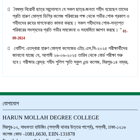
বৈষম্য বিরোধী ছাত্র আন্দোলনে যে সকল ছাত্র-জনতা শহীদ হয়েছেন তাদের
প্রতি হারুণ মোল্লা ডিগ্রি কলেজ পরিবারের পক্ষ থেকে গভীর শোক প্রকাশ ও
শহীদদের রুহের মাগফেরাত কামনা করছে। সকল শহীদদের শোক-সন্তপ্ত
পরিবারের সদস্যদের প্রতি গভীর সমবেদনা ও সহমর্মিতা জ্ঞাপন করছে। "
01-
09-2024
নোটিশ: এতদ্বারা হারুণ মোল্লা কলেজের এইচ.এস.সি-২০২৫ পরীক্ষার্থীদের
জানানো যাচ্ছে যে, আগামী ২৬-০৬-২০২৫ তারিখ থেকে বোর্ড পরীক্ষা শুরু
হবে। পরীক্ষার কেন্দ্র: শহীদ পুলিশ স্মৃতি স্কুল এন্ড কলেজ, মিরপুর-১৪ নম্বর,
ঢাকা।
16-05-2025
হারুণ মোল্লা ডিগ্রি কলেজের শিক্ষার্থীরা Asian University of
Bangladesh ICT Karnival-2025 জয় লাভ করায় টিমের সকল কে
জানাই হারুণ মোল্লা ডিগ্রি কলেজের পক্ষ থেকে অভিন্দন।
18-05-2025
যোগাযোগ
বাংলাদেশ উন্মুক্ত বিশ্ববিদ্যালয়ের অধীনে হারুণ মোল্লা ডিগ্রি কলেজে প্রথম
বাউবি শিক্ষার্থীদের নিয়ে অ্যালামনাই এসোসিয়েশনের আহবায়ক কমিটি গঠিত
HARUN MOLLAH DEGREE COLLEGE
হয়েছে। উক্ত অ্যালামনাই এসোসিয়েশনের প্রধান উপদেষ্টা হারুণ মোল্লা
ডিগ্রি কলেজের উপাধ্যক্ষ(ভারপ্রাপ্ত) ও সমন্বয়কারী জনাব মোঃ আব্দুল্লাহ-
মিরপুর-১২, সাগুফতা হাউজিং (পল্লবী থানার উত্তর পার্শ্বে), পল্লবী, ঢাকা-১২১৬
আল-মামুন স্যার, উপদেষ্টা কলেজের সহযোগী অধ্যাপক জনাব মোঃ হাবিবুর
কলেজ কোড -1081,6630, EIIN-131878
রহমান খান স্যার, উপদেষ্টা জনাব কোরবান আলী। উক্ত আহবায়ক কমিটিকে