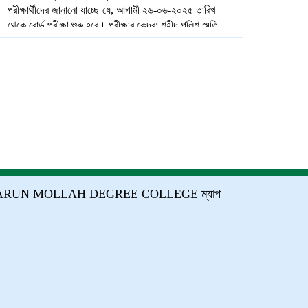
পরীক্ষার্থীদের জানানো যাচ্ছে যে, আগামী ২৬-০৬-২০২৫ তারিখ
থেকে বোর্ড পরীক্ষা শুরু হবে। পরীক্ষার কেন্দ্র: শহীদ পুলিশ স্মৃতি
স্কুল এন্ড কলেজ, মিরপুর-১৪ নম্বর, ঢাকা।
16-05-2025
হারুণ মোল্লা ডিগ্রি কলেজের শিক্ষার্থীরা Asian University of
Bangladesh ICT Karnival-2025 জয় লাভ করায় টিমের
সকল কে জানাই হারুণ মোল্লা ডিগ্রি কলেজের পক্ষ থেকে
অভিন্দন।
18-05-2025
বাংলাদেশ উন্মুক্ত বিশ্ববিদ্যালয়ের অধীনে হারুণ মোল্লা ডিগ্রি
কলেজে প্রথম বাউবি শিক্ষার্থীদের নিয়ে অ্যালামনাই এসোসিয়েশনের
আহবায়ক কমিটি গঠিত হয়েছে। উক্ত অ্যালামনাই এসোসিয়েশনের
প্রধান উপদেষ্টা হারুণ মোল্লা ডিগ্রি কলেজের
উপাধ্যক্ষ(ভারপ্রাপ্ত) ও সমন্বয়কারী জনাব মোঃ আব্দুল্লাহ-আল-
RUN MOLLAH DEGREE COLLEGE ম্যাপ
মামুন স্যার, উপদেষ্টা কলেজের সহযোগী অধ্যাপক জনাব মোঃ
হাবিবুর রহমান খান স্যার, উপদেষ্টা জনাব কোরবান আলী। উক্ত
আহবায়ক কমিটিকে জানাই হারুণ মোল্লা ডিগ্রি কলেজের পক্ষ
থেকে আন্তরিক শুভেচ্ছা।
30-05-2025
হারুণ মোল্লা ডিগ্রি কলেজে বাউবি এইচ.এস.সি. প্রোগ্রামে-২৫
ব্যাচে মানবিক ও ব্যবসায় শিক্ষা শাখায় ভর্তি চলছে, ভর্তি
সময়সীমা১৫-০৮-২০২৫ পর্যন্ত। যে কোন বয়সে যে কোন বছর