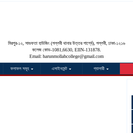
HARUN MOLLAH
DEGREE COLLEGE
মিরপুর-১২, সাগুফতা হাউজিং (পল্লবী থানার উত্তর পার্শ্বে), পল্লবী, ঢাকা-১২১৬
কলেজ কোড-1081,6630, EIIN-131878.
Email: harunmollahcollege@gmail.com
ফলাফল সমূহ
এসাইনমেন্ট
গ্যালারী