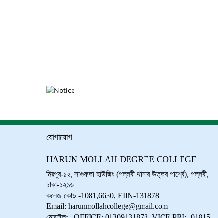
যোগাযোগ
HARUN MOLLAH DEGREE COLLEGE
মিরপুর-১২, সাগুফতা হাউজিং (পল্লবী থানার উত্তর পার্শ্বে), পল্লবী,
ঢাকা-১২১৬
কলেজ কোড -1081,6630, EIIN-131878
Email: harunmollahcollege@gmail.com
মোবাইলঃ - OFFICE: 01309131878, VICE PRI: -01815-