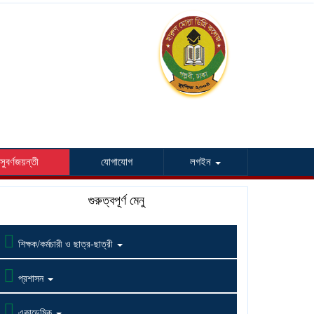
সুবর্ণজয়ন্তী
যোগাযোগ
লগইন
গুরুত্বপূর্ণ মেনু

শিক্ষক/কর্মচারী ও ছাত্র-ছাত্রী

প্রশাসন

একাডেমিক